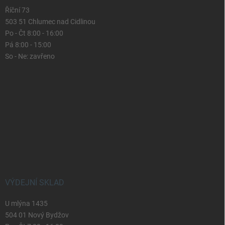
Říční 73
503 51 Chlumec nad Cidlinou
Po - Čt 8:00 - 16:00
Pá 8:00 - 15:00
So - Ne: zavřeno
VÝDEJNÍ SKLAD
U mlýna 1435
504 01 Nový Bydžov