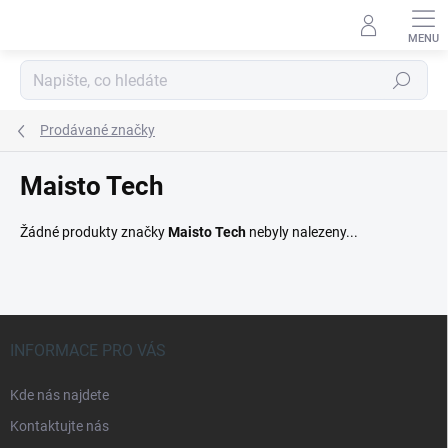
Přejít
na
obsah
Hledat
Prodávané značky
Maisto Tech
Žádné produkty značky
Maisto Tech
nebyly nalezeny...
Z
á
INFORMACE PRO VÁS
p
a
Kde nás najdete
t
Kontaktujte nás
í