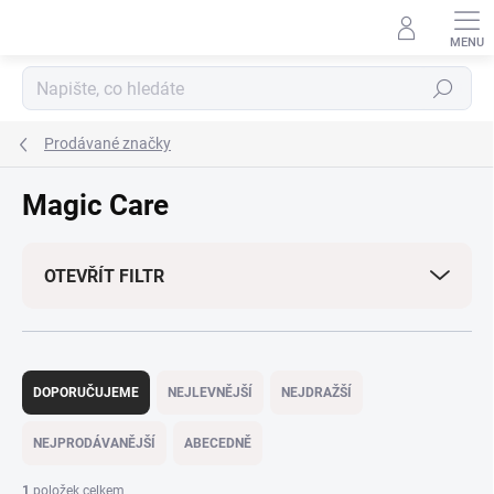
Přejít
na
obsah
Hledat
Prodávané značky
Magic Care
OTEVŘÍT FILTR
Ř
a
DOPORUČUJEME
NEJLEVNĚJŠÍ
NEJDRAŽŠÍ
z
e
NEJPRODÁVANĚJŠÍ
ABECEDNĚ
n
í
1
položek celkem