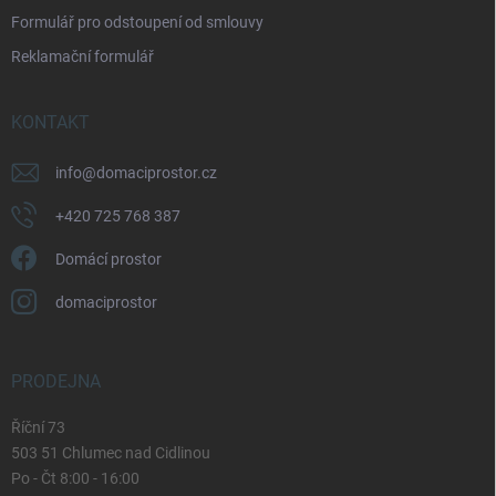
i
Formulář pro odstoupení od smlouvy
s
u
Reklamační formulář
KONTAKT
info
@
domaciprostor.cz
+420 725 768 387
Domácí prostor
domaciprostor
PRODEJNA
Říční 73
503 51 Chlumec nad Cidlinou
Po - Čt 8:00 - 16:00