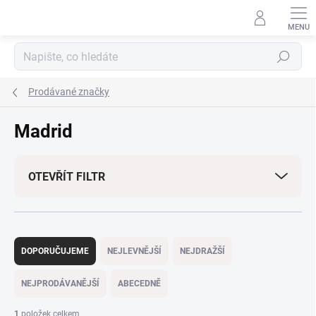
Přejít
na
obsah
Hledat
Prodávané značky
Madrid
OTEVŘÍT FILTR
Ř
a
DOPORUČUJEME
NEJLEVNĚJŠÍ
NEJDRAŽŠÍ
z
e
NEJPRODÁVANĚJŠÍ
ABECEDNĚ
n
í
1
položek celkem