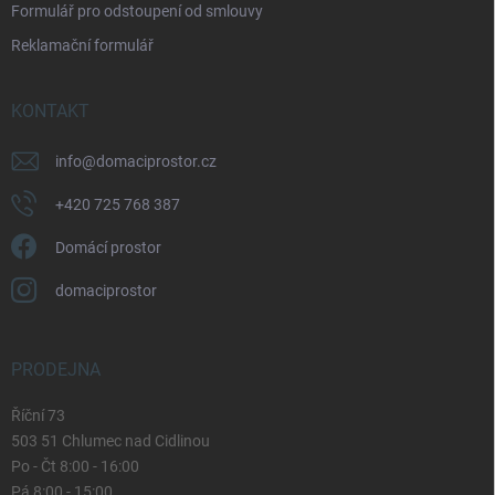
Formulář pro odstoupení od smlouvy
s
u
Reklamační formulář
KONTAKT
info
@
domaciprostor.cz
+420 725 768 387
Domácí prostor
domaciprostor
PRODEJNA
Říční 73
503 51 Chlumec nad Cidlinou
Po - Čt 8:00 - 16:00
Pá 8:00 - 15:00