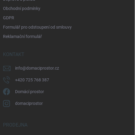
y
v
Obchodní podmínky
ý
p
GDPR
i
Formulář pro odstoupení od smlouvy
s
u
Reklamační formulář
KONTAKT
info
@
domaciprostor.cz
+420 725 768 387
Domácí prostor
domaciprostor
PRODEJNA