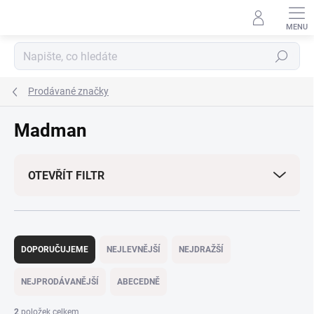
Přejít
na
obsah
Hledat
Prodávané značky
Madman
OTEVŘÍT FILTR
Ř
a
DOPORUČUJEME
NEJLEVNĚJŠÍ
NEJDRAŽŠÍ
z
e
NEJPRODÁVANĚJŠÍ
ABECEDNĚ
n
í
2
položek celkem