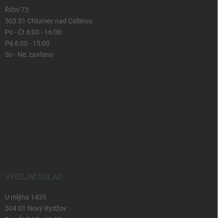
Říční 73
503 51 Chlumec nad Cidlinou
Po - Čt 8:00 - 16:00
Pá 8:00 - 15:00
So - Ne: zavřeno
VÝDEJNÍ SKLAD
U mlýna 1435
504 01 Nový Bydžov