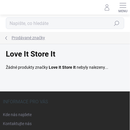
Přejít
na
obsah
Hledat
Prodávané značky
Love It Store It
Žádné produkty značky
Love It Store It
nebyly nalezeny...
Z
á
INFORMACE PRO VÁS
p
a
Kde nás najdete
t
Kontaktujte nás
í