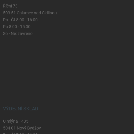
Říční 73
503 51 Chlumec nad Cidlinou
Po - Čt 8:00 - 16:00
Pá 8:00 - 15:00
So - Ne: zavřeno
VÝDEJNÍ SKLAD
U mlýna 1435
504 01 Nový Bydžov