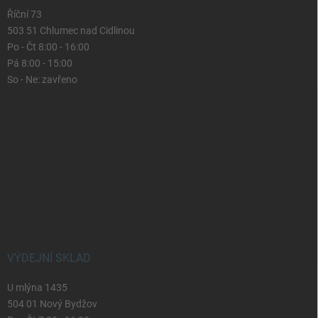
Říční 73
503 51 Chlumec nad Cidlinou
Po - Čt 8:00 - 16:00
Pá 8:00 - 15:00
So - Ne: zavřeno
VÝDEJNÍ SKLAD
U mlýna 1435
504 01 Nový Bydžov