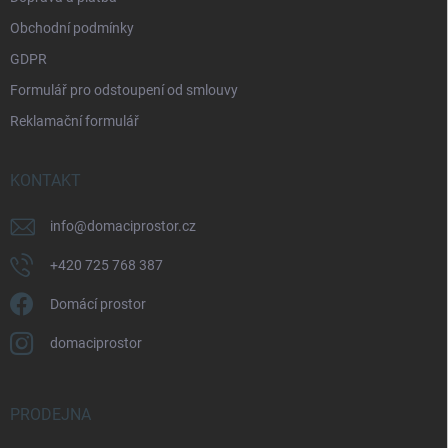
y
v
Obchodní podmínky
ý
p
GDPR
i
Formulář pro odstoupení od smlouvy
s
u
Reklamační formulář
KONTAKT
info
@
domaciprostor.cz
+420 725 768 387
Domácí prostor
domaciprostor
PRODEJNA