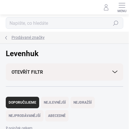
Přejít
na
obsah
Hledat
Prodávané značky
Levenhuk
OTEVŘÍT FILTR
Ř
a
DOPORUČUJEME
NEJLEVNĚJŠÍ
NEJDRAŽŠÍ
z
e
NEJPRODÁVANĚJŠÍ
ABECEDNĚ
n
í
2
položek celkem