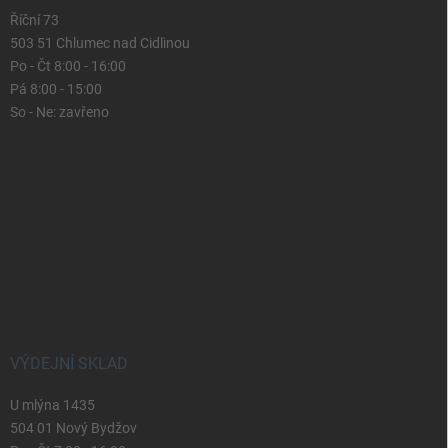
Říční 73
503 51 Chlumec nad Cidlinou
Po - Čt 8:00 - 16:00
Pá 8:00 - 15:00
So - Ne: zavřeno
VÝDEJNÍ SKLAD
U mlýna 1435
504 01 Nový Bydžov