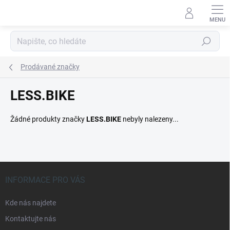
Přejít
na
obsah
Hledat
Prodávané značky
LESS.BIKE
Žádné produkty značky
LESS.BIKE
nebyly nalezeny...
Z
á
INFORMACE PRO VÁS
p
a
Kde nás najdete
t
Kontaktujte nás
í