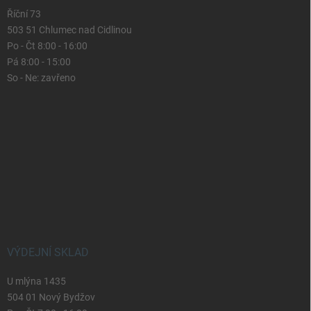
Říční 73
503 51 Chlumec nad Cidlinou
Po - Čt 8:00 - 16:00
Pá 8:00 - 15:00
So - Ne: zavřeno
VÝDEJNÍ SKLAD
U mlýna 1435
504 01 Nový Bydžov