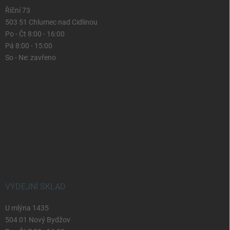
Říční 73
503 51 Chlumec nad Cidlinou
Po - Čt 8:00 - 16:00
Pá 8:00 - 15:00
So - Ne: zavřeno
VÝDEJNÍ SKLAD
U mlýna 1435
504 01 Nový Bydžov