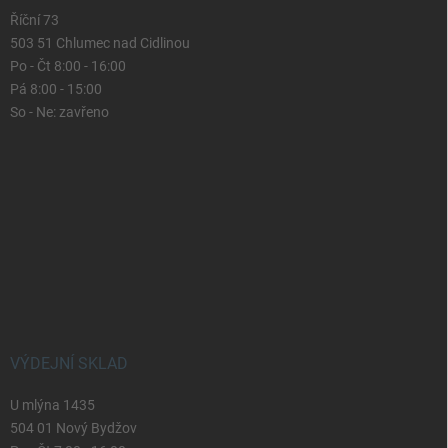
Říční 73
503 51 Chlumec nad Cidlinou
Po - Čt 8:00 - 16:00
Pá 8:00 - 15:00
So - Ne: zavřeno
VÝDEJNÍ SKLAD
U mlýna 1435
504 01 Nový Bydžov