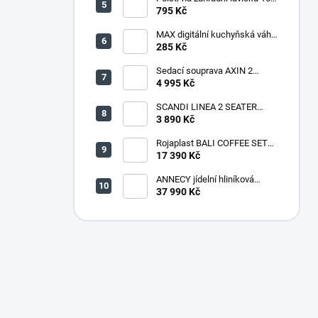
cm - látka světle zelený melír
795 Kč
MAX digitální kuchyňská váha
(MKS1701)
285 Kč
Sedací souprava AXIN 2
umělý ratan
4 995 Kč
SCANDI LINEA 2 SEATER
SOFA - Ash grey/Storm grey
3 890 Kč
Rojaplast BALI COFFEE SET
hliníková souprava
17 390 Kč
ANNECY jídelní hliníková
souprava
37 990 Kč