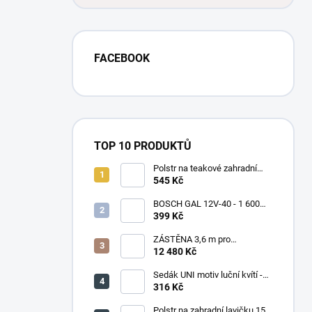
FACEBOOK
TOP 10 PRODUKTŮ
Polstr na teakové zahradní
křeslo vysoké - látka světle
545 Kč
zelený melír
BOSCH GAL 12V-40 - 1 600
A01 9R3 - Rychlonabíjecka 12
399 Kč
V
ZÁSTĚNA 3,6 m pro
bioklimatickou pergolu -
12 480 Kč
tmavě šedá
Sedák UNI motiv luční kvítí -
set 4 kusy
316 Kč
Polstr na zahradní lavičku 150