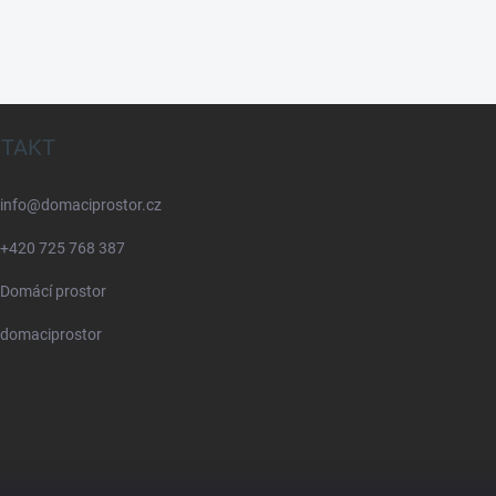
TAKT
info
@
domaciprostor.cz
+420 725 768 387
Domácí prostor
domaciprostor