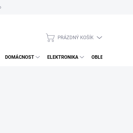
odstoupení od smlouvy
Reklamační formulář
PRÁZDNÝ KOŠÍK
NÁKUPNÍ
KOŠÍK
DOMÁCNOST
ELEKTRONIKA
OBLEČENÍ, OBUV 