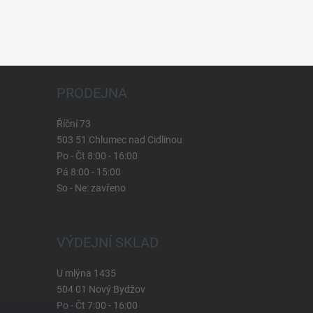
PRODEJNA
Říční 73
503 51 Chlumec nad Cidlinou
Po - Čt 8:00 - 16:00
Pá 8:00 - 15:00
So - Ne: zavřeno
VÝDEJNÍ SKLAD
U mlýna 1435
504 01 Nový Bydžov
Po - Čt 7:00 - 16:00