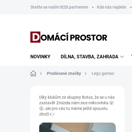
Přejít
Staňte se naším B2B partnerem
Kde nás najdete
na
obsah
NOVINKY
DÍLNA, STAVBA, ZAHRADA
Domů
Prodávané značky
Lego games
P
o
Díky klukům ze skupiny Botox, že se u nás
s
zastavili! Zmizela nám sice mikrovlnka 😮
t
😮, ale pro vás tu máme ještě spoustu
r
zboží 👉
a
n