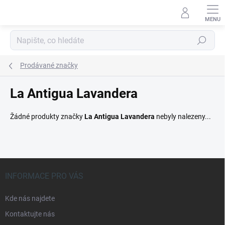
Přejít
na
obsah
Hledat
Prodávané značky
La Antigua Lavandera
Žádné produkty značky
La Antigua Lavandera
nebyly nalezeny...
Z
á
INFORMACE PRO VÁS
p
a
Kde nás najdete
t
Kontaktujte nás
í