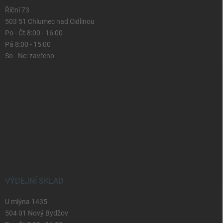
Říční 73
503 51 Chlumec nad Cidlinou
Po - Čt 8:00 - 16:00
Pá 8:00 - 15:00
So - Ne: zavřeno
VÝDEJNÍ SKLAD
U mlýna 1435
504 01 Nový Bydžov