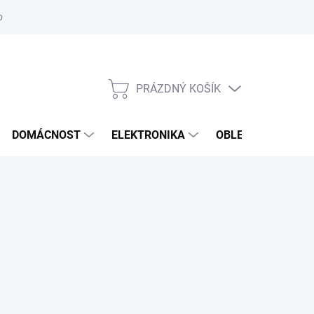
odstoupení od smlouvy
Reklamační formulář
PRÁZDNÝ KOŠÍK
NÁKUPNÍ
KOŠÍK
DOMÁCNOST
ELEKTRONIKA
OBLEČENÍ, OBUV 