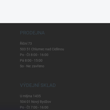
PRODEJNA
Říční 73
503 51 Chlumec nad Cidlinou
Po - Čt 8:00 - 16:00
Pá 8:00 - 15:00
So - Ne: zavřeno
VÝDEJNÍ SKLAD
U mlýna 1435
504 01 Nový Bydžov
Po - Čt 7:00 - 16:00