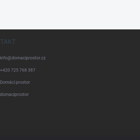
TAKT
info
@
domaciprostor.cz
+420 725 768 387
Domácí prostor
domaciprostor