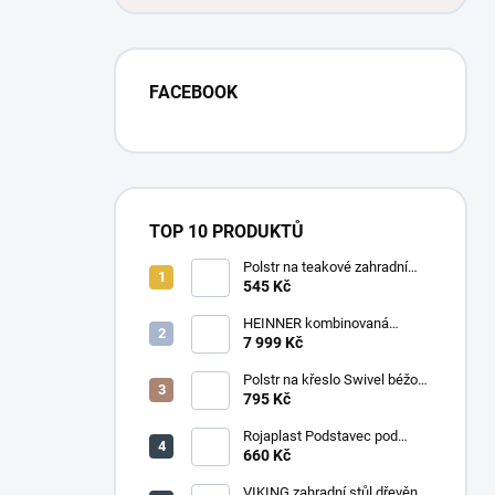
FACEBOOK
TOP 10 PRODUKTŮ
Polstr na teakové zahradní
křeslo vysoké - látka motiv
545 Kč
luční kvítí
HEINNER kombinovaná
chladnička HF-
7 999 Kč
HS205SWDE++ stříbrná
Polstr na křeslo Swivel béžový
melír
795 Kč
Rojaplast Podstavec pod
slunečník 22kg
660 Kč
VIKING zahradní stůl dřevěný