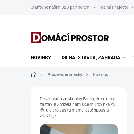
Přejít
Staňte se naším B2B partnerem
Kde nás najdete
na
obsah
NOVINKY
DÍLNA, STAVBA, ZAHRADA
Domů
Prodávané značky
Kuvings
P
o
Díky klukům ze skupiny Botox, že se u nás
s
zastavili! Zmizela nám sice mikrovlnka 😮
t
😮, ale pro vás tu máme ještě spoustu
r
zboží 👉
a
n