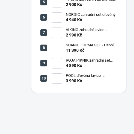
PŘÍRODNÍ - 150 cm
2 900 Kč
NORDIC zahradní set dřevěný
4 940 Kč
VIKING zahradní lavice
dřevěná PŘÍRODNÍ - 180 cm
2 990 Kč
SCANDI FORMA SET - Pebble
grey/Soft biege
11 390 Kč
ROJA PIKNIK zahradní set
dřevěný - 160 cm - lakovaný
4 890 Kč
POOL dřevěná lavice -
PŘÍRODNÍ
3 990 Kč