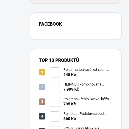
FACEBOOK
TOP 10 PRODUKTŮ
Polstr na teakové zahradní
křeslo vysoké - látka motiv
545 Kč
luční kvítí
HEINNER kombinovaná
chladnička HF-
7 999 Kč
HS205SWDE++ stříbrná
Polstr na křeslo Swivel béžový
melír
795 Kč
Rojaplast Podstavec pod
slunečník 22kg
660 Kč
BOISE jídelní hliníková