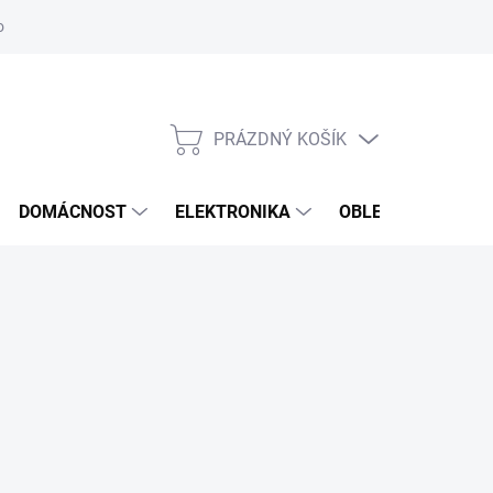
odstoupení od smlouvy
Reklamační formulář
PRÁZDNÝ KOŠÍK
NÁKUPNÍ
KOŠÍK
DOMÁCNOST
ELEKTRONIKA
OBLEČENÍ, OBUV 