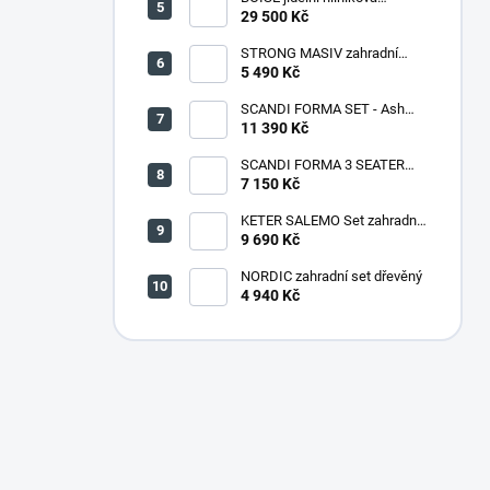
souprava CAPPUCCINO
29 500 Kč
STRONG MASIV zahradní
lavice dřevěná - 180 cm
5 490 Kč
SCANDI FORMA SET - Ash
grey/Storm grey
11 390 Kč
SCANDI FORMA 3 SEATER
SOFA - Ash grey/Storm grey
7 150 Kč
KETER SALEMO Set zahradní,
grafit/šedá 17206003
9 690 Kč
NORDIC zahradní set dřevěný
4 940 Kč