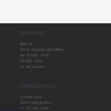
PRODEJNA
Říční 73
503 51 Chlumec nad Cidlinou
Po - Čt 8:00 - 16:00
Pá 8:00 - 15:00
So - Ne: zavřeno
VÝDEJNÍ SKLAD
U mlýna 1435
504 01 Nový Bydžov
Po - Čt 7:00 - 16:00