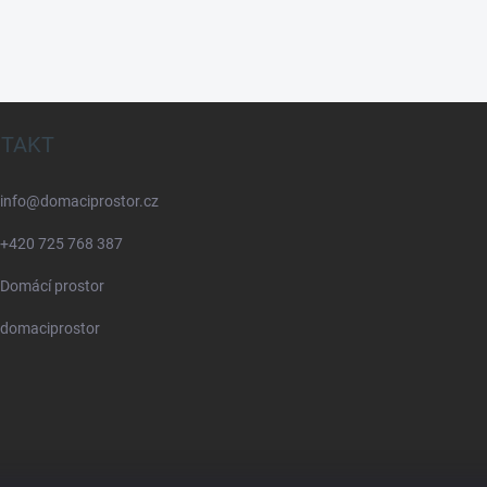
TAKT
info
@
domaciprostor.cz
+420 725 768 387
Domácí prostor
domaciprostor