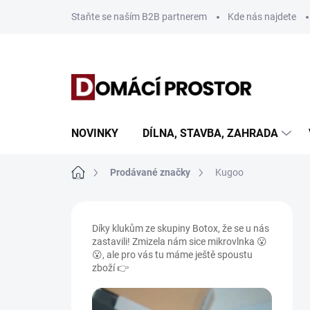
Přejít
Staňte se naším B2B partnerem
Kde nás najdete
na
obsah
NOVINKY
DÍLNA, STAVBA, ZAHRADA
Domů
Prodávané značky
Kugoo
P
o
Díky klukům ze skupiny Botox, že se u nás
s
zastavili! Zmizela nám sice mikrovlnka 😮
t
😮, ale pro vás tu máme ještě spoustu
r
zboží 👉
a
n