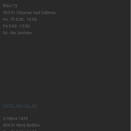
Říční 73
503 51 Chlumec nad Cidlinou
Po - Čt 8:00 - 16:00
Pá 8:00 - 15:00
So - Ne: zavřeno
VÝDEJNÍ SKLAD
U mlýna 1435
504 01 Nový Bydžov