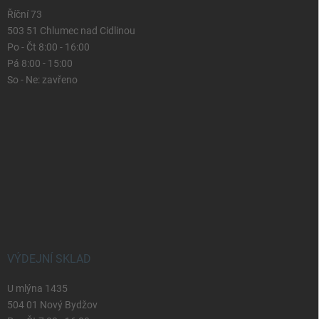
Říční 73
503 51 Chlumec nad Cidlinou
Po - Čt 8:00 - 16:00
Pá 8:00 - 15:00
So - Ne: zavřeno
VÝDEJNÍ SKLAD
U mlýna 1435
504 01 Nový Bydžov