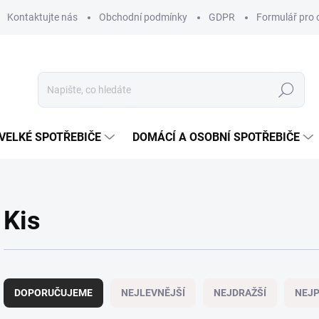
Kontaktujte nás
Obchodní podmínky
GDPR
Formulář pro 
Hledat
VELKÉ SPOTŘEBIČE
DOMÁCÍ A OSOBNÍ SPOTŘEBIČE
Kis
Ř
a
DOPORUČUJEME
NEJLEVNĚJŠÍ
NEJDRAŽŠÍ
NEJP
z
e