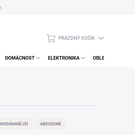
odstoupení od smlouvy
Reklamační formulář
PRÁZDNÝ KOŠÍK
NÁKUPNÍ
KOŠÍK
DOMÁCNOST
ELEKTRONIKA
OBLEČENÍ, OBUV 
RODÁVANĚJŠÍ
ABECEDNĚ