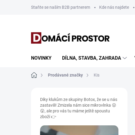
Přejít
Staňte se naším B2B partnerem
Kde nás najdete
na
obsah
NOVINKY
DÍLNA, STAVBA, ZAHRADA
Domů
Prodávané značky
Kis
P
o
Díky klukům ze skupiny Botox, že se u nás
s
zastavili! Zmizela nám sice mikrovlnka 😮
t
😮, ale pro vás tu máme ještě spoustu
r
zboží 👉
a
n