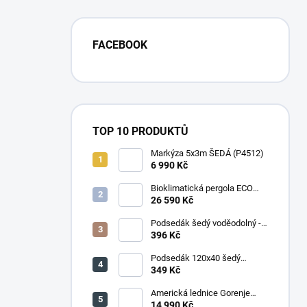
FACEBOOK
TOP 10 PRODUKTŮ
Markýza 5x3m ŠEDÁ (P4512)
6 990 Kč
Bioklimatická pergola ECO
4x3 m, ocel - volně stojící
26 590 Kč
Podsedák šedý voděodolný -
set 4ks
396 Kč
Podsedák 120x40 šedý
voděodolný
349 Kč
Americká lednice Gorenje
NRR9185DAXL
14 990 Kč