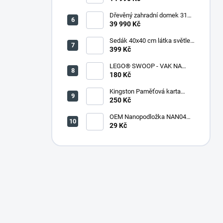
Dřevěný zahradní domek 316
(290 x 318 x 221 cm)
39 990 Kč
Sedák 40x40 cm látka světle
zelený melír - set 4 kusy
399 Kč
LEGO® SWOOP - VAK NA
KOSTKY
180 Kč
Kingston Paměťová karta
microSDHC 32GB + adaptér
250 Kč
OEM Nanopodložka NAN04
sv.modrá
29 Kč