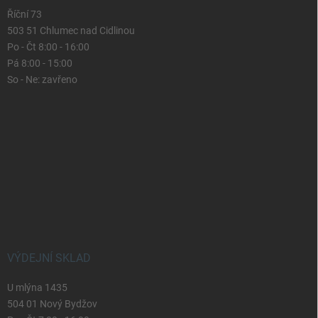
Říční 73
503 51 Chlumec nad Cidlinou
Po - Čt 8:00 - 16:00
Pá 8:00 - 15:00
So - Ne: zavřeno
VÝDEJNÍ SKLAD
U mlýna 1435
504 01 Nový Bydžov