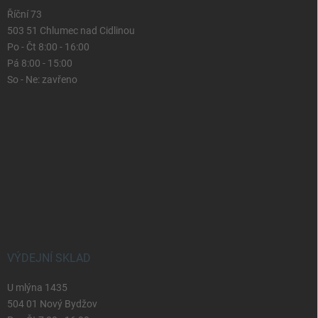
Říční 73
503 51 Chlumec nad Cidlinou
Po - Čt 8:00 - 16:00
Pá 8:00 - 15:00
So - Ne: zavřeno
VÝDEJNÍ SKLAD
U mlýna 1435
504 01 Nový Bydžov