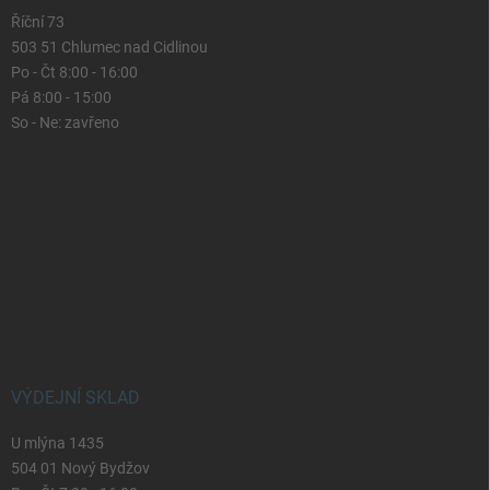
Říční 73
503 51 Chlumec nad Cidlinou
Po - Čt 8:00 - 16:00
Pá 8:00 - 15:00
So - Ne: zavřeno
VÝDEJNÍ SKLAD
U mlýna 1435
504 01 Nový Bydžov