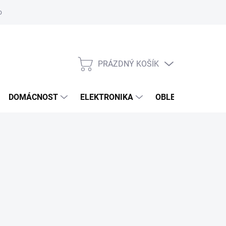
odstoupení od smlouvy
Reklamační formulář
PRÁZDNÝ KOŠÍK
NÁKUPNÍ
KOŠÍK
DOMÁCNOST
ELEKTRONIKA
OBLEČENÍ, OBUV 