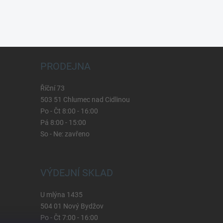
PRODEJNA
Říční 73
503 51 Chlumec nad Cidlinou
Po - Čt 8:00 - 16:00
Pá 8:00 - 15:00
So - Ne: zavřeno
VÝDEJNÍ SKLAD
U mlýna 1435
504 01 Nový Bydžov
Po - Čt 7:00 - 16:00