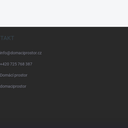
TAKT
info
@
domaciprostor.cz
+420 725 768 387
Domácí prostor
domaciprostor