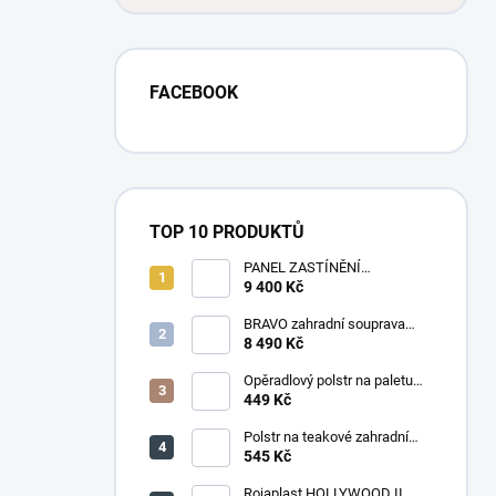
FACEBOOK
TOP 10 PRODUKTŮ
PANEL ZASTÍNĚNÍ
ANTRACIT, SKLÁPĚCÍ
9 400 Kč
LAMELY, HORIZONTÁLNÍ 1 m
pro bioklimatickou pergolu
BRAVO zahradní souprava
dřevěná - 160 cm
8 490 Kč
Opěradlový polstr na paletu
120x50 tmavě šedý melír
449 Kč
Polstr na teakové zahradní
křeslo vysoké - látka
545 Kč
levandule
Rojaplast HOLLYWOOD II