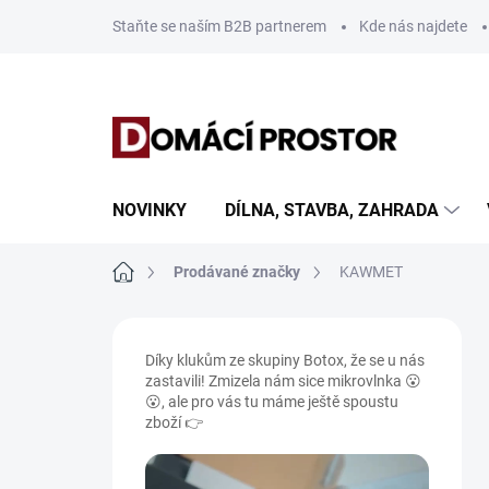
Přejít
Staňte se naším B2B partnerem
Kde nás najdete
na
obsah
NOVINKY
DÍLNA, STAVBA, ZAHRADA
Domů
Prodávané značky
KAWMET
P
o
Díky klukům ze skupiny Botox, že se u nás
s
zastavili! Zmizela nám sice mikrovlnka 😮
t
😮, ale pro vás tu máme ještě spoustu
r
zboží 👉
a
n