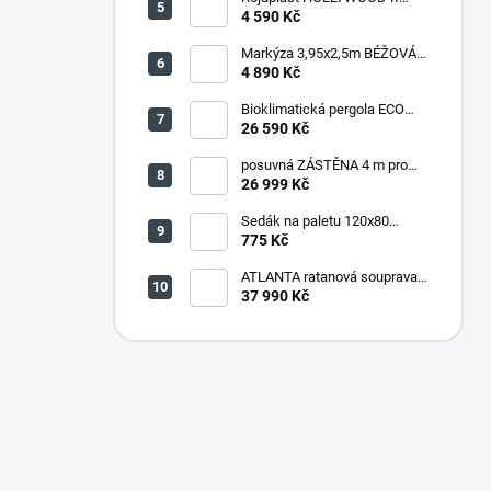
zahradní houpačka kovová -
4 590 Kč
šedá
Markýza 3,95x2,5m BÉŽOVÁ
(P4510)
4 890 Kč
Bioklimatická pergola ECO
4x3 m, ocel - volně stojící
26 590 Kč
posuvná ZÁSTĚNA 4 m pro
bioklimatickou pergolu -
26 999 Kč
šedočerná
Sedák na paletu 120x80
tmavě šedý melír
775 Kč
ATLANTA ratanová souprava
HNĚDÁ
37 990 Kč