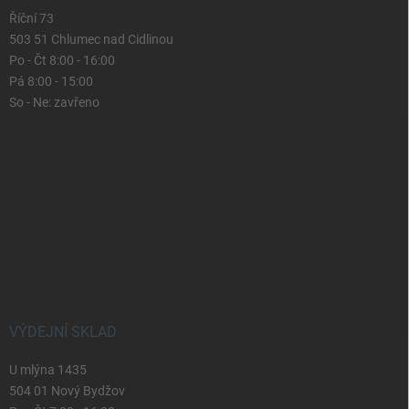
Říční 73
503 51 Chlumec nad Cidlinou
Po - Čt 8:00 - 16:00
Pá 8:00 - 15:00
So - Ne: zavřeno
VÝDEJNÍ SKLAD
U mlýna 1435
504 01 Nový Bydžov