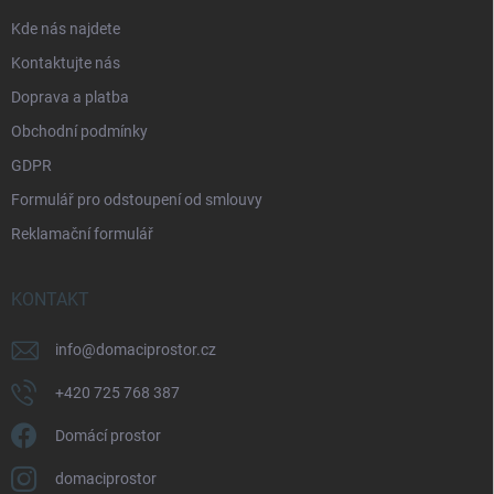
p
p
a
Kde nás najdete
r
t
v
Kontaktujte nás
í
k
Doprava a platba
y
v
Obchodní podmínky
ý
p
GDPR
i
Formulář pro odstoupení od smlouvy
s
u
Reklamační formulář
KONTAKT
info
@
domaciprostor.cz
+420 725 768 387
Domácí prostor
domaciprostor