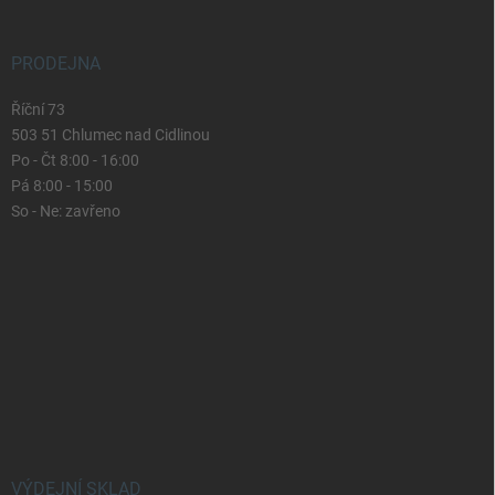
PRODEJNA
Říční 73
503 51 Chlumec nad Cidlinou
Po - Čt 8:00 - 16:00
Pá 8:00 - 15:00
So - Ne: zavřeno
VÝDEJNÍ SKLAD