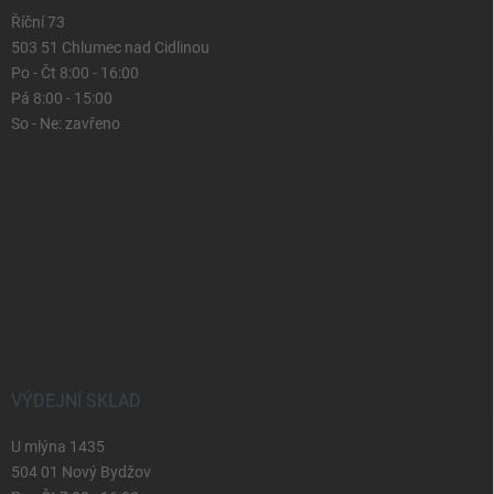
Říční 73
503 51 Chlumec nad Cidlinou
Po - Čt 8:00 - 16:00
Pá 8:00 - 15:00
So - Ne: zavřeno
VÝDEJNÍ SKLAD
U mlýna 1435
504 01 Nový Bydžov