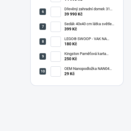
Dřevěný zahradní domek 316
(290 x 318 x 221 cm)
39 990 Kč
Sedák 40x40 cm látka světle
zelený melír - set 4 kusy
399 Kč
LEGO® SWOOP - VAK NA
KOSTKY
180 Kč
Kingston Paměťová karta
microSDHC 32GB + adaptér
250 Kč
OEM Nanopodložka NAN04
sv.modrá
29 Kč