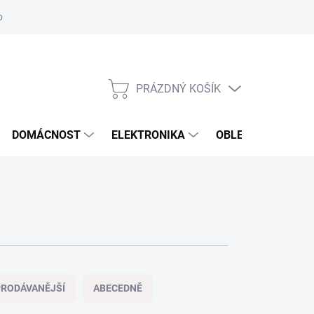
odstoupení od smlouvy
Reklamační formulář
PRÁZDNÝ KOŠÍK
NÁKUPNÍ
KOŠÍK
DOMÁCNOST
ELEKTRONIKA
OBLEČENÍ, OBUV 
RODÁVANĚJŠÍ
ABECEDNĚ