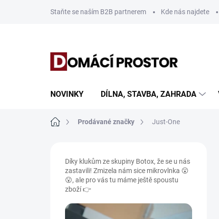
Přejít
Staňte se naším B2B partnerem
Kde nás najdete
na
obsah
NOVINKY
DÍLNA, STAVBA, ZAHRADA
Domů
Prodávané značky
Just-One
P
o
Díky klukům ze skupiny Botox, že se u nás
s
zastavili! Zmizela nám sice mikrovlnka 😮
t
😮, ale pro vás tu máme ještě spoustu
r
zboží 👉
a
n