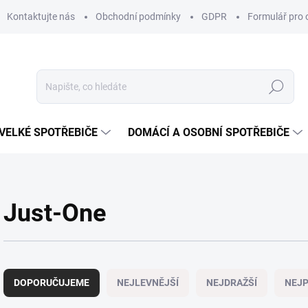
Kontaktujte nás
Obchodní podmínky
GDPR
Formulář pro 
Hledat
VELKÉ SPOTŘEBIČE
DOMÁCÍ A OSOBNÍ SPOTŘEBIČE
Just-One
Ř
a
DOPORUČUJEME
NEJLEVNĚJŠÍ
NEJDRAŽŠÍ
NEJP
z
e