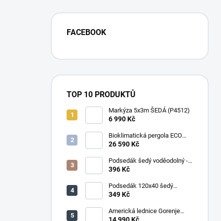
FACEBOOK
TOP 10 PRODUKTŮ
Markýza 5x3m ŠEDÁ (P4512)
6 990 Kč
Bioklimatická pergola ECO
4x3 m, ocel - volně stojící
26 590 Kč
Podsedák šedý voděodolný -
set 4ks
396 Kč
Podsedák 120x40 šedý
voděodolný
349 Kč
Americká lednice Gorenje
NRR9185DAXL
14 990 Kč