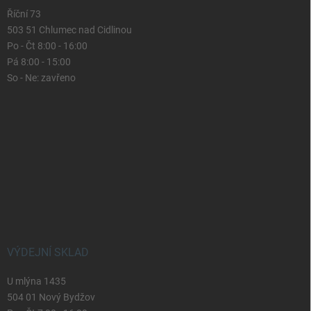
Říční 73
503 51 Chlumec nad Cidlinou
Po - Čt 8:00 - 16:00
Pá 8:00 - 15:00
So - Ne: zavřeno
VÝDEJNÍ SKLAD
U mlýna 1435
504 01 Nový Bydžov