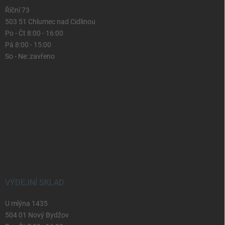
Říční 73
503 51 Chlumec nad Cidlinou
Po - Čt 8:00 - 16:00
Pá 8:00 - 15:00
So - Ne: zavřeno
VÝDEJNÍ SKLAD
U mlýna 1435
504 01 Nový Bydžov