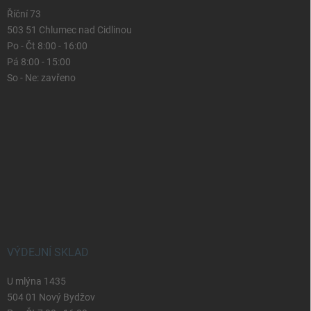
Říční 73
503 51 Chlumec nad Cidlinou
Po - Čt 8:00 - 16:00
Pá 8:00 - 15:00
So - Ne: zavřeno
VÝDEJNÍ SKLAD
U mlýna 1435
504 01 Nový Bydžov