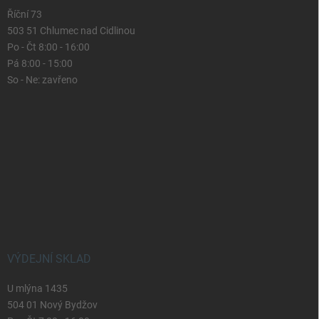
Říční 73
503 51 Chlumec nad Cidlinou
Po - Čt 8:00 - 16:00
Pá 8:00 - 15:00
So - Ne: zavřeno
VÝDEJNÍ SKLAD
U mlýna 1435
504 01 Nový Bydžov