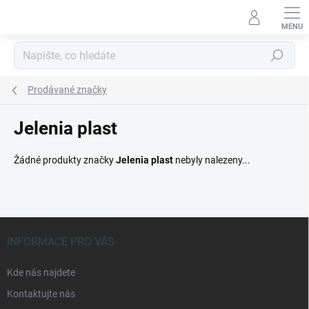
Přejít
na
obsah
Hledat
Prodávané značky
Jelenia plast
Žádné produkty značky
Jelenia plast
nebyly nalezeny...
Z
á
INFORMACE PRO VÁS
p
a
Kde nás najdete
t
Kontaktujte nás
í