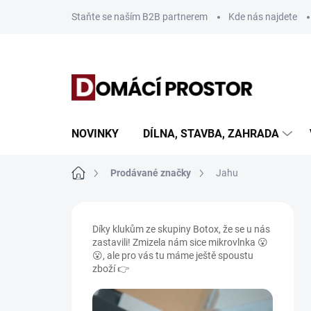
Přejít
Staňte se naším B2B partnerem
Kde nás najdete
na
obsah
NOVINKY
DÍLNA, STAVBA, ZAHRADA
Domů
Prodávané značky
Jahu
P
o
Díky klukům ze skupiny Botox, že se u nás
s
zastavili! Zmizela nám sice mikrovlnka 😮
t
😮, ale pro vás tu máme ještě spoustu
r
zboží 👉
a
n