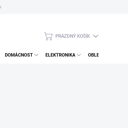
odstoupení od smlouvy
Reklamační formulář
PRÁZDNÝ KOŠÍK
NÁKUPNÍ
KOŠÍK
DOMÁCNOST
ELEKTRONIKA
OBLEČENÍ, OBUV 