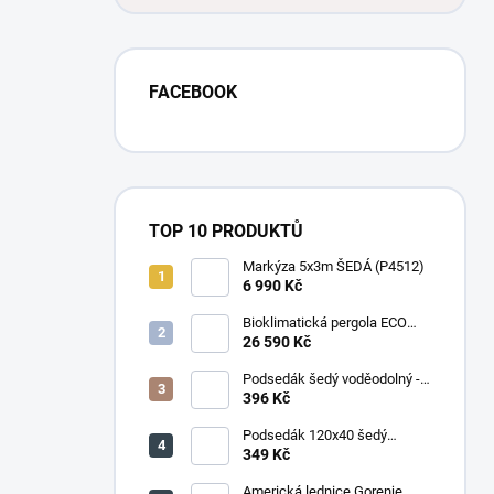
FACEBOOK
TOP 10 PRODUKTŮ
Markýza 5x3m ŠEDÁ (P4512)
6 990 Kč
Bioklimatická pergola ECO
4x3 m, ocel - volně stojící
26 590 Kč
Podsedák šedý voděodolný -
set 4ks
396 Kč
Podsedák 120x40 šedý
voděodolný
349 Kč
Americká lednice Gorenje