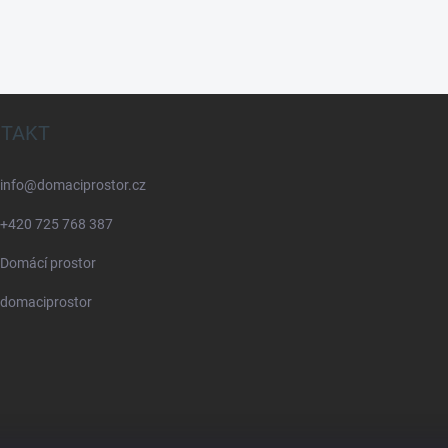
TAKT
info
@
domaciprostor.cz
+420 725 768 387
Domácí prostor
domaciprostor