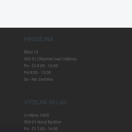
PRODEJNA
Říční 73
503 51 Chlumec nad Cidlinou
Po - Čt 8:00 - 16:00
Pá 8:00 - 15:00
So - Ne: zavřeno
VÝDEJNÍ SKLAD
U mlýna 1435
504 01 Nový Bydžov
Po - Čt 7:00 - 16:00