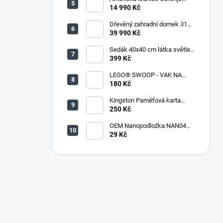
NRR9185DAXL
14 990 Kč
Dřevěný zahradní domek 316
(290 x 318 x 221 cm)
39 990 Kč
Sedák 40x40 cm látka světle
zelený melír - set 4 kusy
399 Kč
LEGO® SWOOP - VAK NA
KOSTKY
180 Kč
Kingston Paměťová karta
microSDHC 32GB + adaptér
250 Kč
OEM Nanopodložka NAN04
sv.modrá
29 Kč