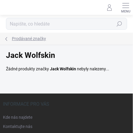
Přejít
na
obsah
Hledat
Prodávané značky
Jack Wolfskin
Žádné produkty značky
Jack Wolfskin
nebyly nalezeny...
Z
á
INFORMACE PRO VÁS
p
a
Kde nás najdete
t
Kontaktujte nás
í