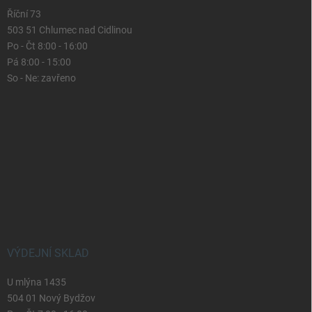
Říční 73
503 51 Chlumec nad Cidlinou
Po - Čt 8:00 - 16:00
Pá 8:00 - 15:00
So - Ne: zavřeno
VÝDEJNÍ SKLAD
U mlýna 1435
504 01 Nový Bydžov