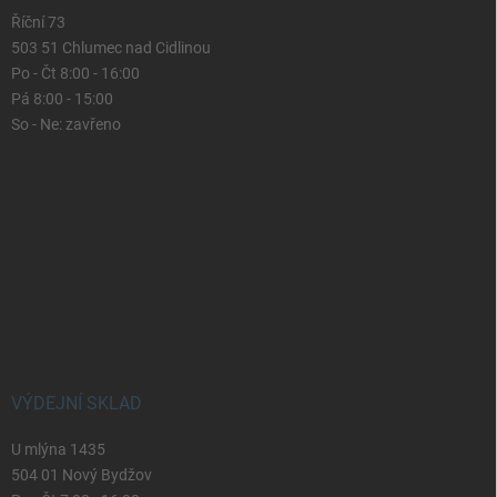
Říční 73
503 51 Chlumec nad Cidlinou
Po - Čt 8:00 - 16:00
Pá 8:00 - 15:00
So - Ne: zavřeno
VÝDEJNÍ SKLAD
U mlýna 1435
504 01 Nový Bydžov