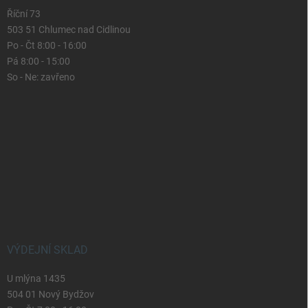
Říční 73
503 51 Chlumec nad Cidlinou
Po - Čt 8:00 - 16:00
Pá 8:00 - 15:00
So - Ne: zavřeno
VÝDEJNÍ SKLAD
U mlýna 1435
504 01 Nový Bydžov