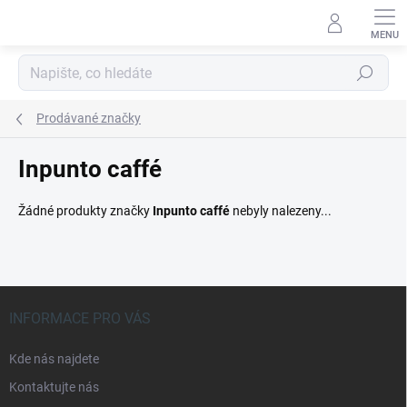
Přejít
na
obsah
Hledat
Prodávané značky
Inpunto caffé
Žádné produkty značky
Inpunto caffé
nebyly nalezeny...
Z
á
INFORMACE PRO VÁS
p
a
Kde nás najdete
t
Kontaktujte nás
í