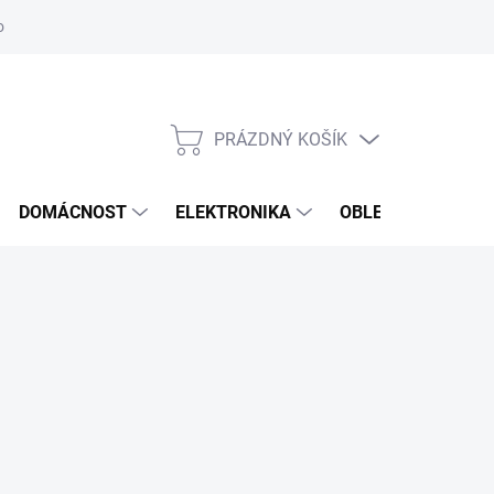
odstoupení od smlouvy
Reklamační formulář
PRÁZDNÝ KOŠÍK
NÁKUPNÍ
KOŠÍK
DOMÁCNOST
ELEKTRONIKA
OBLEČENÍ, OBUV 