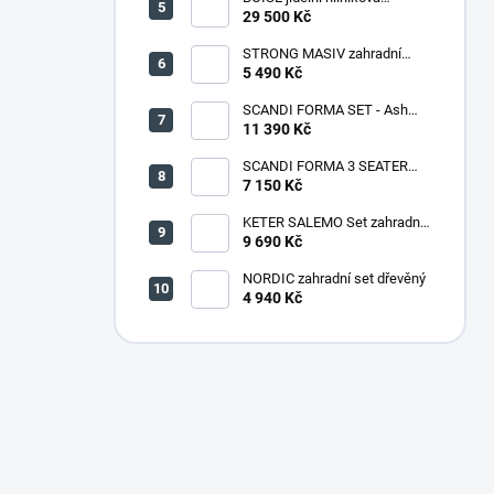
souprava CAPPUCCINO
29 500 Kč
STRONG MASIV zahradní
lavice dřevěná - 180 cm
5 490 Kč
SCANDI FORMA SET - Ash
grey/Storm grey
11 390 Kč
SCANDI FORMA 3 SEATER
SOFA - Ash grey/Storm grey
7 150 Kč
KETER SALEMO Set zahradní,
grafit/šedá 17206003
9 690 Kč
NORDIC zahradní set dřevěný
4 940 Kč