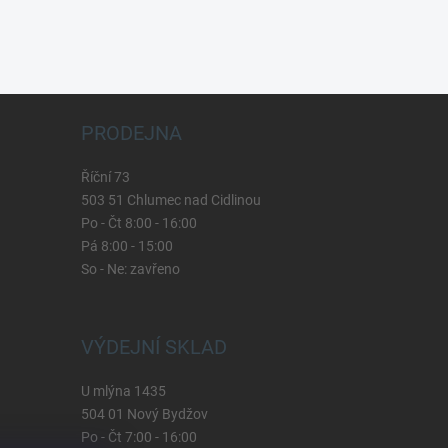
PRODEJNA
Říční 73
503 51 Chlumec nad Cidlinou
Po - Čt 8:00 - 16:00
Pá 8:00 - 15:00
So - Ne: zavřeno
VÝDEJNÍ SKLAD
U mlýna 1435
504 01 Nový Bydžov
Po - Čt 7:00 - 16:00