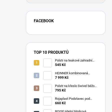
FACEBOOK
TOP 10 PRODUKTŮ
Polstr na teakové zahradní
křeslo vysoké - látka motiv
545 Kč
luční kvítí
HEINNER kombinovaná
chladnička HF-
7 999 Kč
HS205SWDE++ stříbrná
Polstr na křeslo Swivel béžový
melír
795 Kč
Rojaplast Podstavec pod
slunečník 22kg
660 Kč
BOISE jídelní hliníková