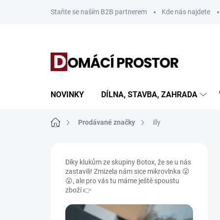
Přejít
Staňte se naším B2B partnerem
Kde nás najdete
na
obsah
NOVINKY
DÍLNA, STAVBA, ZAHRADA
Domů
Prodávané značky
illy
P
o
Díky klukům ze skupiny Botox, že se u nás
s
zastavili! Zmizela nám sice mikrovlnka 😮
t
😮, ale pro vás tu máme ještě spoustu
r
zboží 👉
a
n