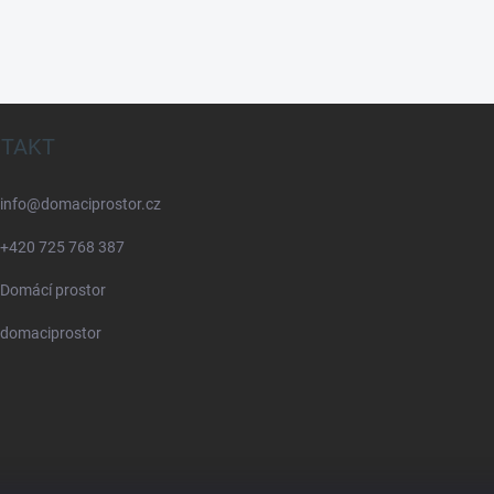
TAKT
info
@
domaciprostor.cz
+420 725 768 387
Domácí prostor
domaciprostor