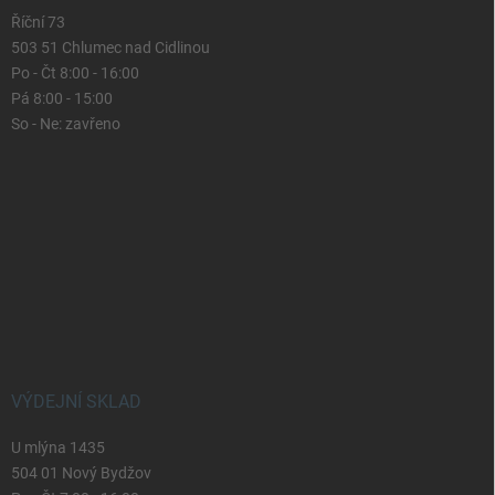
Říční 73
503 51 Chlumec nad Cidlinou
Po - Čt 8:00 - 16:00
Pá 8:00 - 15:00
So - Ne: zavřeno
VÝDEJNÍ SKLAD
U mlýna 1435
504 01 Nový Bydžov