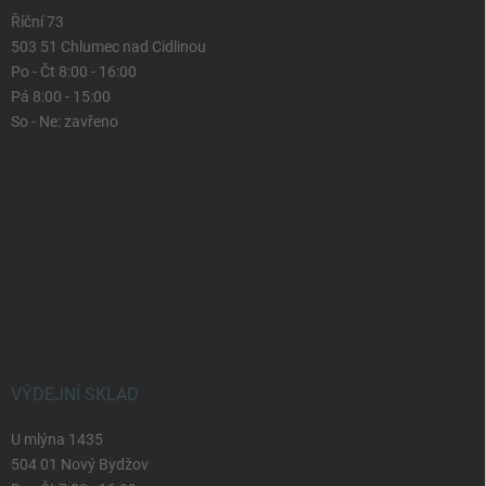
Říční 73
503 51 Chlumec nad Cidlinou
Po - Čt 8:00 - 16:00
Pá 8:00 - 15:00
So - Ne: zavřeno
VÝDEJNÍ SKLAD
U mlýna 1435
504 01 Nový Bydžov