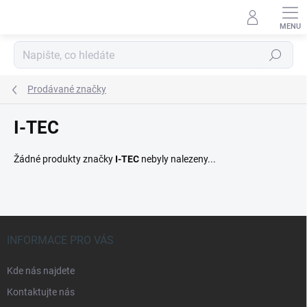
Přejít
na
obsah
Hledat
Prodávané značky
I-TEC
Žádné produkty značky
I-TEC
nebyly nalezeny...
Z
á
INFORMACE PRO VÁS
p
a
Kde nás najdete
t
Kontaktujte nás
í