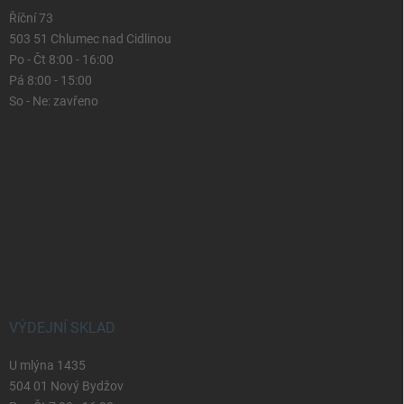
Říční 73
503 51 Chlumec nad Cidlinou
Po - Čt 8:00 - 16:00
Pá 8:00 - 15:00
So - Ne: zavřeno
VÝDEJNÍ SKLAD
U mlýna 1435
504 01 Nový Bydžov