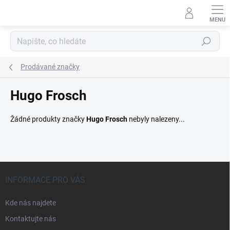
Přejít
na
obsah
Hledat
Prodávané značky
Hugo Frosch
Žádné produkty značky
Hugo Frosch
nebyly nalezeny...
Z
á
INFORMACE PRO VÁS
p
a
Kde nás najdete
t
Kontaktujte nás
í