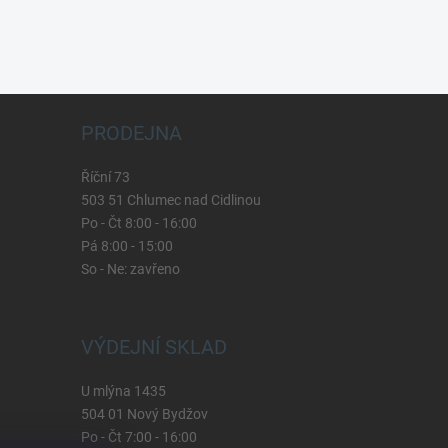
PRODEJNA
Říční 73
503 51 Chlumec nad Cidlinou
Po - Čt 8:00 - 16:00
Pá 8:00 - 15:00
So - Ne: zavřeno
VÝDEJNÍ SKLAD
U mlýna 1435
504 01 Nový Bydžov
Po - Čt 7:00 - 16:00