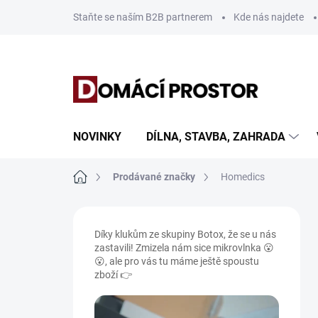
Přejít
Staňte se naším B2B partnerem
Kde nás najdete
na
obsah
NOVINKY
DÍLNA, STAVBA, ZAHRADA
Domů
Prodávané značky
Homedics
P
o
Díky klukům ze skupiny Botox, že se u nás
s
zastavili! Zmizela nám sice mikrovlnka 😮
t
😮, ale pro vás tu máme ještě spoustu
r
zboží 👉
a
n