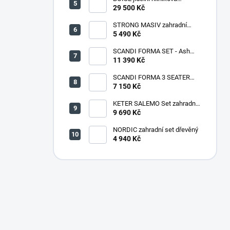
souprava CAPPUCCINO
29 500 Kč
STRONG MASIV zahradní
lavice dřevěná - 180 cm
5 490 Kč
SCANDI FORMA SET - Ash
grey/Storm grey
11 390 Kč
SCANDI FORMA 3 SEATER
SOFA - Ash grey/Storm grey
7 150 Kč
KETER SALEMO Set zahradní,
grafit/šedá 17206003
9 690 Kč
NORDIC zahradní set dřevěný
4 940 Kč