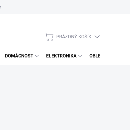
odstoupení od smlouvy
Reklamační formulář
PRÁZDNÝ KOŠÍK
NÁKUPNÍ
KOŠÍK
DOMÁCNOST
ELEKTRONIKA
OBLEČENÍ, OBUV 