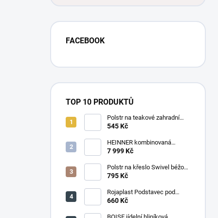
FACEBOOK
TOP 10 PRODUKTŮ
Polstr na teakové zahradní
křeslo vysoké - látka motiv
545 Kč
luční kvítí
HEINNER kombinovaná
chladnička HF-
7 999 Kč
HS205SWDE++ stříbrná
Polstr na křeslo Swivel béžový
melír
795 Kč
Rojaplast Podstavec pod
slunečník 22kg
660 Kč
BOISE jídelní hliníková