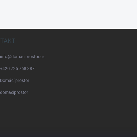
TAKT
info
@
domaciprostor.cz
+420 725 768 387
Domácí prostor
domaciprostor