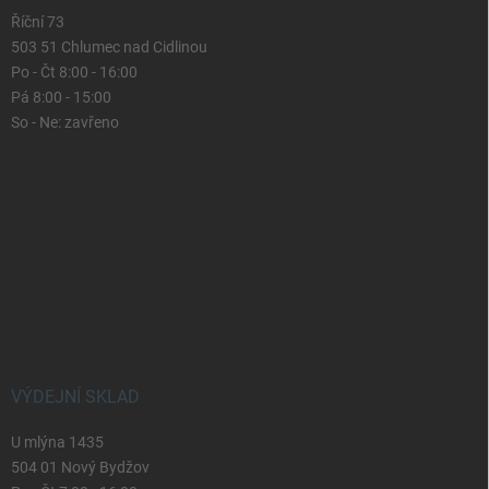
Říční 73
503 51 Chlumec nad Cidlinou
Po - Čt 8:00 - 16:00
Pá 8:00 - 15:00
So - Ne: zavřeno
VÝDEJNÍ SKLAD
U mlýna 1435
504 01 Nový Bydžov