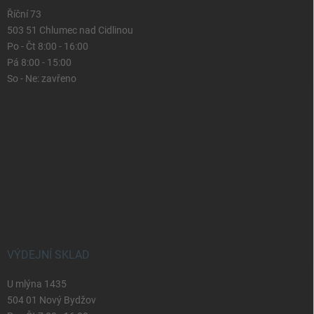
Říční 73
503 51 Chlumec nad Cidlinou
Po - Čt 8:00 - 16:00
Pá 8:00 - 15:00
So - Ne: zavřeno
VÝDEJNÍ SKLAD
U mlýna 1435
504 01 Nový Bydžov