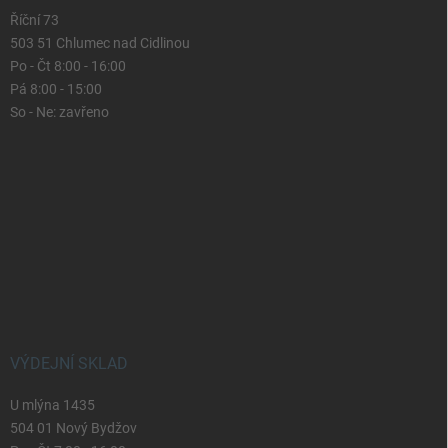
Říční 73
503 51 Chlumec nad Cidlinou
Po - Čt 8:00 - 16:00
Pá 8:00 - 15:00
So - Ne: zavřeno
VÝDEJNÍ SKLAD
U mlýna 1435
504 01 Nový Bydžov