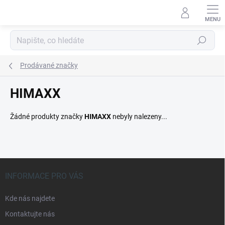
Přejít
na
obsah
Hledat
Prodávané značky
HIMAXX
Žádné produkty značky
HIMAXX
nebyly nalezeny...
Z
á
INFORMACE PRO VÁS
p
a
Kde nás najdete
t
Kontaktujte nás
í