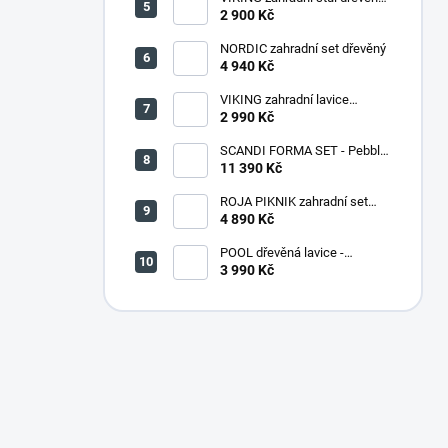
PŘÍRODNÍ - 150 cm
2 900 Kč
NORDIC zahradní set dřevěný
4 940 Kč
VIKING zahradní lavice
dřevěná PŘÍRODNÍ - 180 cm
2 990 Kč
SCANDI FORMA SET - Pebble
grey/Soft biege
11 390 Kč
ROJA PIKNIK zahradní set
dřevěný - 160 cm - lakovaný
4 890 Kč
POOL dřevěná lavice -
PŘÍRODNÍ
3 990 Kč