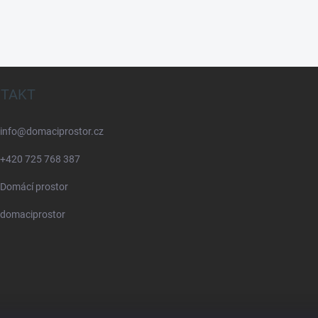
TAKT
info
@
domaciprostor.cz
+420 725 768 387
Domácí prostor
domaciprostor