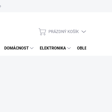
odstoupení od smlouvy
Reklamační formulář
PRÁZDNÝ KOŠÍK
NÁKUPNÍ
KOŠÍK
DOMÁCNOST
ELEKTRONIKA
OBLEČENÍ, OBUV 