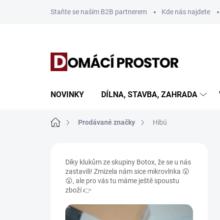
Přejít
Staňte se naším B2B partnerem
Kde nás najdete
na
obsah
NOVINKY
DÍLNA, STAVBA, ZAHRADA
Domů
Prodávané značky
Hibü
P
o
Díky klukům ze skupiny Botox, že se u nás
s
zastavili! Zmizela nám sice mikrovlnka 😮
t
😮, ale pro vás tu máme ještě spoustu
r
zboží 👉
a
n