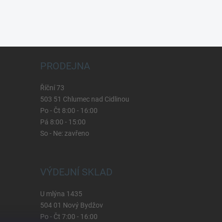
PRODEJNA
Říční 73
503 51 Chlumec nad Cidlinou
Po - Čt 8:00 - 16:00
Pá 8:00 - 15:00
So - Ne: zavřeno
VÝDEJNÍ SKLAD
U mlýna 1435
504 01 Nový Bydžov
Po - Čt 7:00 - 16:00