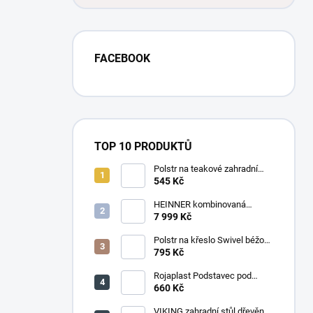
FACEBOOK
TOP 10 PRODUKTŮ
Polstr na teakové zahradní
křeslo vysoké - látka motiv
545 Kč
luční kvítí
HEINNER kombinovaná
chladnička HF-
7 999 Kč
HS205SWDE++ stříbrná
Polstr na křeslo Swivel béžový
melír
795 Kč
Rojaplast Podstavec pod
slunečník 22kg
660 Kč
VIKING zahradní stůl dřevěný