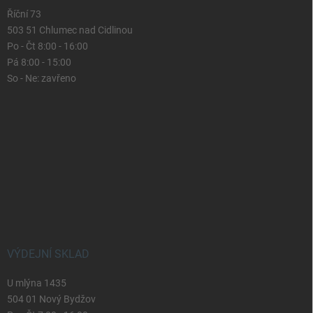
Říční 73
503 51 Chlumec nad Cidlinou
Po - Čt 8:00 - 16:00
Pá 8:00 - 15:00
So - Ne: zavřeno
VÝDEJNÍ SKLAD
U mlýna 1435
504 01 Nový Bydžov