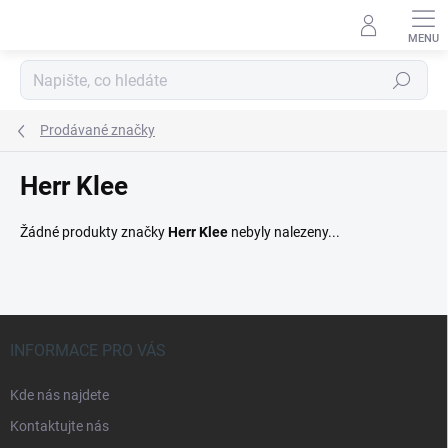
Přejít
na
obsah
Hledat
Prodávané značky
Herr Klee
Žádné produkty značky
Herr Klee
nebyly nalezeny...
Z
á
INFORMACE PRO VÁS
p
a
Kde nás najdete
t
Kontaktujte nás
í