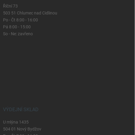
Říční 73
503 51 Chlumec nad Cidlinou
Po - Čt 8:00 - 16:00
Pá 8:00 - 15:00
So - Ne: zavřeno
VÝDEJNÍ SKLAD
U mlýna 1435
504 01 Nový Bydžov