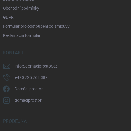
y
v
Obchodní podmínky
ý
p
GDPR
i
Formulář pro odstoupení od smlouvy
s
u
Reklamační formulář
KONTAKT
info
@
domaciprostor.cz
+420 725 768 387
Domácí prostor
domaciprostor
PRODEJNA