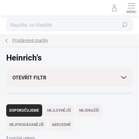
Přejít
na
obsah
Hledat
Prodávané značky
Heinrich's
OTEVŘÍT FILTR
Ř
a
DOPORUČUJEME
NEJLEVNĚJŠÍ
NEJDRAŽŠÍ
z
e
NEJPRODÁVANĚJŠÍ
ABECEDNĚ
n
í
2
položek celkem