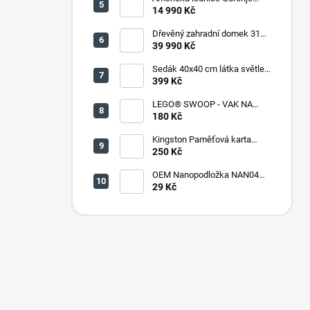
NRR9185DAXL
14 990 Kč
Dřevěný zahradní domek 316
(290 x 318 x 221 cm)
39 990 Kč
Sedák 40x40 cm látka světle
zelený melír - set 4 kusy
399 Kč
LEGO® SWOOP - VAK NA
KOSTKY
180 Kč
Kingston Paměťová karta
microSDHC 32GB + adaptér
250 Kč
OEM Nanopodložka NAN04
sv.modrá
29 Kč