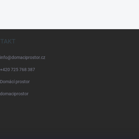
TAKT
info
@
domaciprostor.cz
+420 725 768 387
Domácí prostor
domaciprostor