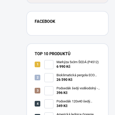
FACEBOOK
TOP 10 PRODUKTŮ
Markýza 5x3m ŠEDÁ (P4512)
6 990 Kč
Bioklimatická pergola ECO
4x3 m, ocel - volně stojící
26 590 Kč
Podsedák šedý voděodolný -
set 4ks
396 Kč
Podsedák 120x40 šedý
voděodolný
349 Kč
Americká lednice Gorenje