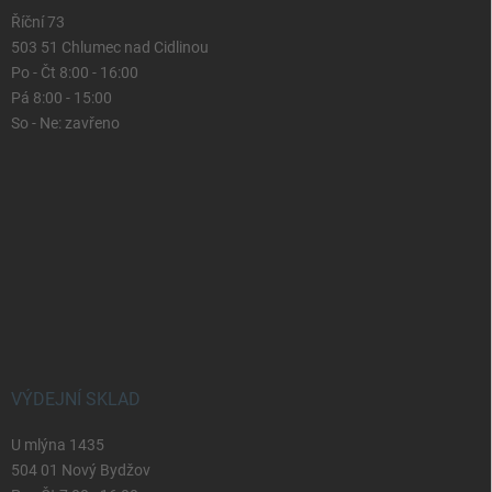
Říční 73
503 51 Chlumec nad Cidlinou
Po - Čt 8:00 - 16:00
Pá 8:00 - 15:00
So - Ne: zavřeno
VÝDEJNÍ SKLAD
U mlýna 1435
504 01 Nový Bydžov