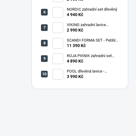
NORDIC zahradní set dřevěný
4 940 Kč
VIKING zahradní lavice
dřevěná PŘÍRODNÍ - 180 cm
2 990 Kč
SCANDI FORMA SET - Pebble
grey/Soft biege
11 390 Kč
ROJA PIKNIK zahradní set
dřevěný - 160 cm - lakovaný
4 890 Kč
POOL dřevěná lavice -
PŘÍRODNÍ
3 990 Kč