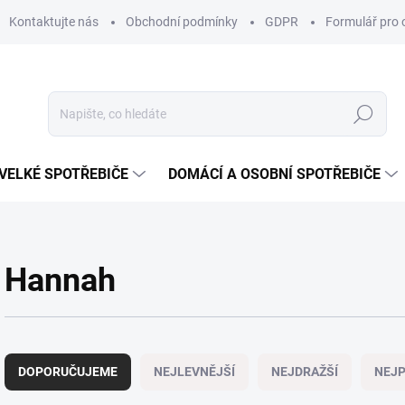
Kontaktujte nás
Obchodní podmínky
GDPR
Formulář pro 
Hledat
VELKÉ SPOTŘEBIČE
DOMÁCÍ A OSOBNÍ SPOTŘEBIČE
Hannah
Ř
a
DOPORUČUJEME
NEJLEVNĚJŠÍ
NEJDRAŽŠÍ
NEJP
z
e