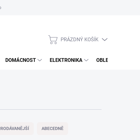
odstoupení od smlouvy
Reklamační formulář
PRÁZDNÝ KOŠÍK
NÁKUPNÍ
KOŠÍK
DOMÁCNOST
ELEKTRONIKA
OBLEČENÍ, OBUV 
RODÁVANĚJŠÍ
ABECEDNĚ