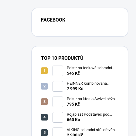
FACEBOOK
TOP 10 PRODUKTŮ
Polstr na teakové zahradní
křeslo vysoké - látka motiv
545 Kč
luční kvítí
HEINNER kombinovaná
chladnička HF-
7 999 Kč
HS205SWDE++ stříbrná
Polstr na křeslo Swivel béžový
melír
795 Kč
Rojaplast Podstavec pod
slunečník 22kg
660 Kč
VIKING zahradní stůl dřevěný
PŘÍRODNÍ - 150 cm
2 900 Kč