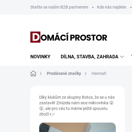
Přejít
Staňte se naším B2B partnerem
Kde nás najdete
na
obsah
NOVINKY
DÍLNA, STAVBA, ZAHRADA
Domů
Prodávané značky
Hannah
P
o
Díky klukům ze skupiny Botox, že se u nás
s
zastavili! Zmizela nám sice mikrovlnka 😮
t
😮, ale pro vás tu máme ještě spoustu
r
zboží 👉
a
n